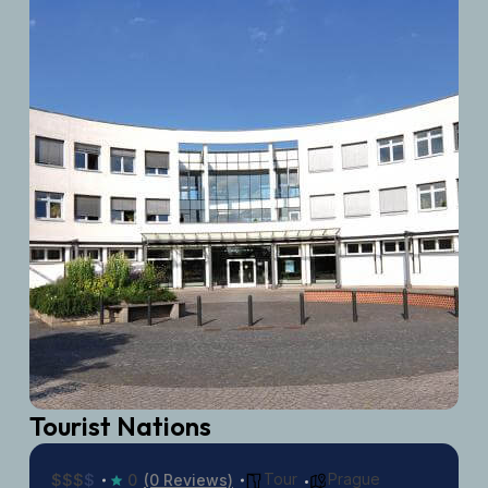
Tourist Nations
Tour
Prague
$
$
$
$
0
(0 Reviews)